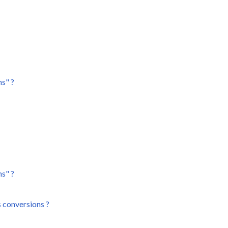
ns" ?
ns" ?
s conversions ?