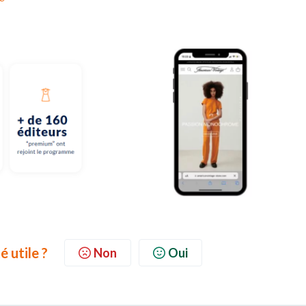
é utile ?
Non
Oui