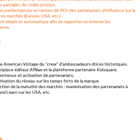
les partages de codes promos.
es performances en termes de ROI des partenariats d’influence sur la
tres marchés (Europe, USA, etc.)
rd simple et automatique afin de rapporter en interne les
uence.
e
e American Vintage du “crew” d’ambassadeurs·drices historiques.
etplace éditeur Affilae et la plateforme partenaire Kolsquare.
ontenus et activation de partenariats.
tivation du réseau sur les temps forts de la marque.
nction de la maturité des marchés : maximisation des partenariats à
and Learn sur les USA, etc.
g.