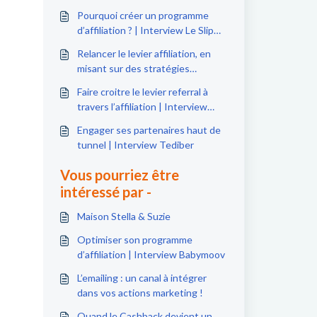
Pourquoi créer un programme
d’affiliation ? | Interview Le Slip
Français
Relancer le levier affiliation, en
misant sur des stratégies
affinitaires ROIstes | Interview
Faire croitre le levier referral à
Petit Bateau
travers l’affiliation | Interview
Nuoo
Engager ses partenaires haut de
tunnel | Interview Tediber
Vous pourriez être
intéressé par -
Maison Stella & Suzie
Optimiser son programme
d’affiliation | Interview Babymoov
L’emailing : un canal à intégrer
dans vos actions marketing !
Quand le Cashback devient un